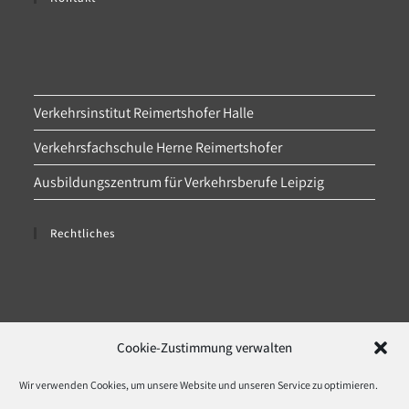
Verkehrsinstitut Reimertshofer Halle
Verkehrsfachschule Herne Reimertshofer
Ausbildungszentrum für Verkehrsberufe Leipzig
Rechtliches
Datenschutz
Cookie-Zustimmung verwalten
Impressum
Wir verwenden Cookies, um unsere Website und unseren Service zu optimieren.