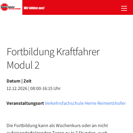
Zum
Inhalt
springen
Fortbildung Kraftfahrer
Modul 2
Datum | Zeit
12.12.2026 | 08:00-16:15 Uhr
Veranstaltungsort
Verkehrsfachschule Herne Reimertshofer
Die Fortbildung kann als Wochenkurs oder an nicht
aufeinanderfolgenden Tagen zu je 7 Stunden, auch