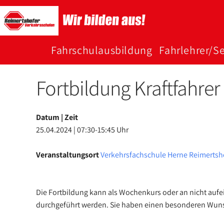
Zum
Inhalt
springen
Fahr­schul­­aus­bildung
Fahr­­lehrer/Se
Fortbildung Kraftfahrer
Datum | Zeit
25.04.2024 | 07:30-15:45 Uhr
Veranstaltungsort
Verkehrsfachschule Herne Reimertsh
Die Fortbildung kann als Wochenkurs oder an nicht auf
durchgeführt werden. Sie haben einen besonderen Wunsch