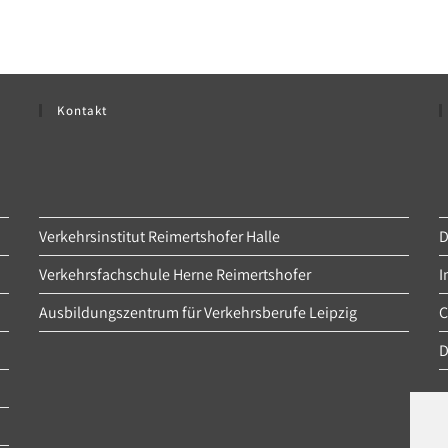
Kontakt
Verkehrsinstitut Reimertshofer Halle
D
Verkehrsfachschule Herne Reimertshofer
I
Ausbildungszentrum für Verkehrsberufe Leipzig
C
D