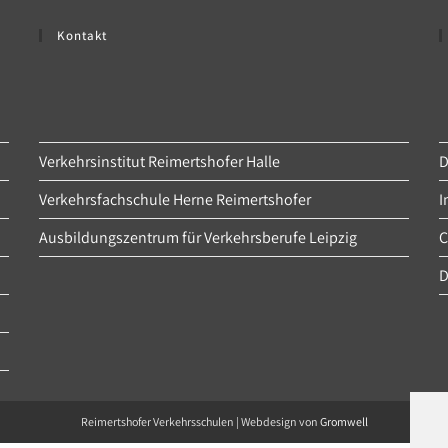
Kontakt
Verkehrsinstitut Reimertshofer Halle
D
Verkehrsfachschule Herne Reimertshofer
I
Ausbildungszentrum für Verkehrsberufe Leipzig
C
D
Reimertshofer Verkehrsschulen | Webdesign von
Gromwell