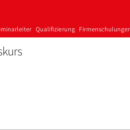
minar­­­leiter
Qualifizierung
Firmen­schulunge
skurs