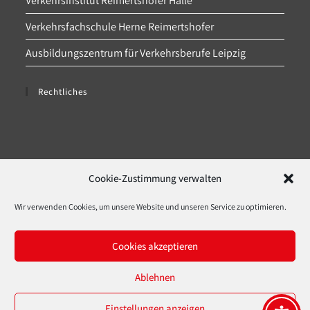
Verkehrsinstitut Reimertshofer Halle
Verkehrsfachschule Herne Reimertshofer
Ausbildungszentrum für Verkehrsberufe Leipzig
Rechtliches
Datenschutz
Cookie-Zustimmung verwalten
Impressum
Wir verwenden Cookies, um unsere Website und unseren Service zu optimieren.
Cookie-Richtlinie (EU)
Cookies akzeptieren
Downloads
Ablehnen
Einstellungen anzeigen