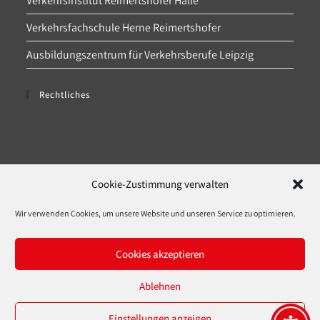
Verkehrsinstitut Reimertshofer Halle
Verkehrsfachschule Herne Reimertshofer
Ausbildungszentrum für Verkehrsberufe Leipzig
Rechtliches
Datenschutz
Cookie-Zustimmung verwalten
Impressum
Wir verwenden Cookies, um unsere Website und unseren Service zu optimieren.
Cookie-Richtlinie (EU)
Cookies akzeptieren
Downloads
Ablehnen
Einstellungen anzeigen