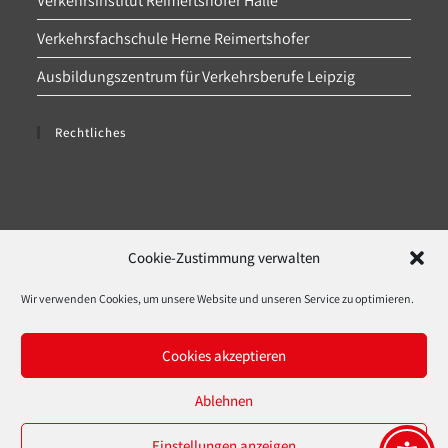
Verkehrsinstitut Reimertshofer Halle
Verkehrsfachschule Herne Reimertshofer
Ausbildungszentrum für Verkehrsberufe Leipzig
Rechtliches
Datenschutz
Cookie-Zustimmung verwalten
Impressum
Wir verwenden Cookies, um unsere Website und unseren Service zu optimieren.
Cookie-Richtlinie (EU)
Cookies akzeptieren
Downloads
Ablehnen
Einstellungen anzeigen