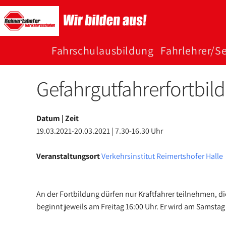
Zum
Inhalt
springen
Fahr­schul­­aus­bildung
Fahr­­lehrer/Se
Gefahrgutfahrerfortbil
Datum | Zeit
19.03.2021-20.03.2021 | 7.30-16.30 Uhr
Veranstaltungsort
Verkehrsinstitut Reimertshofer Halle
An der Fortbildung dürfen nur Kraftfahrer teilnehmen, di
beginnt jeweils am Freitag 16:00 Uhr. Er wird am Samstag