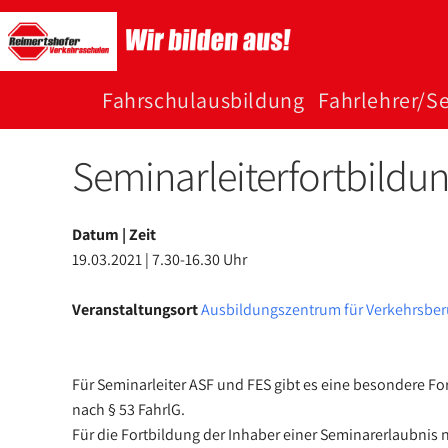
Zum
Inhalt
springen
Fahr­schul­­aus­bildung
Fahr­­lehrer/Se
Seminarleiterfortbildu
Datum | Zeit
19.03.2021 | 7.30-16.30 Uhr
Veranstaltungsort
Ausbildungszentrum für Verkehrsber
Für Seminarleiter ASF und FES gibt es eine besondere F
nach § 53 FahrlG.
Für die Fortbildung der Inhaber einer Seminarerlaubnis n